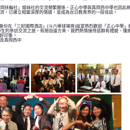
「真岡扶輪社」姐妹社的交流頻繁關係，正心中學與真岡西中學也因此
交流，已建立相當深厚的情誼，並成為台日教育界的一段佳話。
的身份在「三好國際酒店」(斗六棒球場旁)設宴熱烈歡迎「正心中學」
師生的參訪交流之旅，有朋自遠方來，我們熱情接待這群有禮貌、懂
好印象。
學及真岡西中