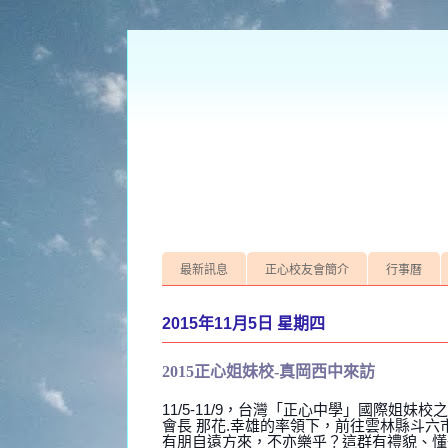
最新訊息
正心校友會簡介
行事曆
2015年11月5日 星期四
2015正心姐妹校-真岡西中來訪
11/5-11/9，台灣「正心中學」國際姐
會長 那花.幸雄的率領下，前往雲林縣斗
有朋自遠方來，不亦樂乎？這群有禮貌、懂