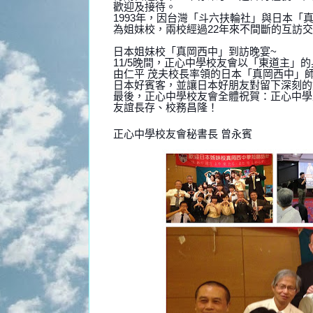
歡迎及接待。
1993年，因台灣「斗六扶輪社」與日本
為姐妹校，兩校經過22年來不間斷的互訪
日本姐妹校「真岡西中」到訪晚宴~
11/5晚間，正心中學校友會以「東道主」
由仁平 茂夫校長率領的日本「真岡西中」
日本好賓客，並讓日本好朋友對留下深刻的
最後，正心中學校友會全體祝賀：正心中
友誼長存、校務昌隆！
正心中學校友會秘書長 曾永賓