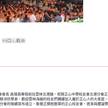
友會會長 高增堯專程前往雲林北港鎮，祝賀正心中學校友會北港分會
蔡沛欣學弟，歡迎雲林海線的校友們踴躍加入屬於正心人的大家庭
分會的陸續宣布成立，象徵正開枝散葉的正心校友會，逐漸具體凝