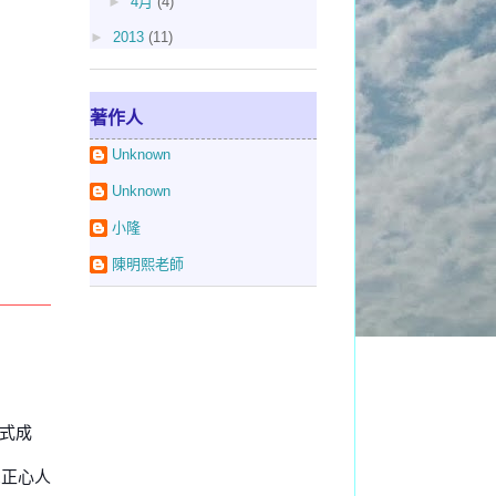
►
4月
(4)
►
2013
(11)
著作人
Unknown
Unknown
小隆
陳明熙老師
正式成
。
聚正心人