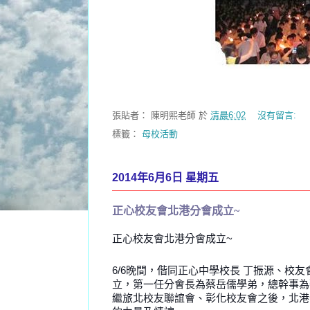
張貼者：
陳明熙老師
於
清晨6:02
沒有留言:
標籤：
母校活動
2014年6月6日 星期五
正心校友會北港分會成立~
正心校友會北港分會成立~
6/6晚間，偕同正心中學校長 丁振源、校
立，第一任分會長為蔡岳儒學弟，總幹事為
繼旅北校友聯誼會、彰化校友會之後，北港