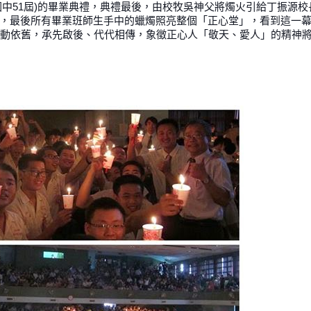
及國中51屆)的畢業典禮，典禮最後，由校牧吳神父將燭火引給丁振源
，最後所有畢業班師生手中的蠟燭照亮整個「正心堂」，看到這一
感動依舊，承先啟後、代代相傳，象徵正心人「敬天、愛人」的精神