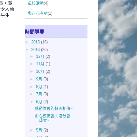
校長，並
母校活動
(4)
幕令人動
與正心有約
(1)
將生生
時間導覽
►
2015
(16)
▼
2014
(20)
►
12月
(2)
►
11月
(1)
►
10月
(2)
►
9月
(3)
►
8月
(1)
►
7月
(3)
▼
6月
(2)
感動依舊的薪火相傳~
正心校友會北港分會
成立~
►
5月
(2)